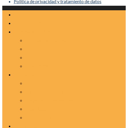
Politica de privacidad y tratamiento de datos
Inicio
Admisiones 2026
Comunidad Da Vinci
Enfoque metodológico
Ciclos
Servicios
Subachoque
Programas
Active mind kids
Da Vinci incluyente
Proyectos Transversales
Talent Clubs
School Well-being
Portal educativo