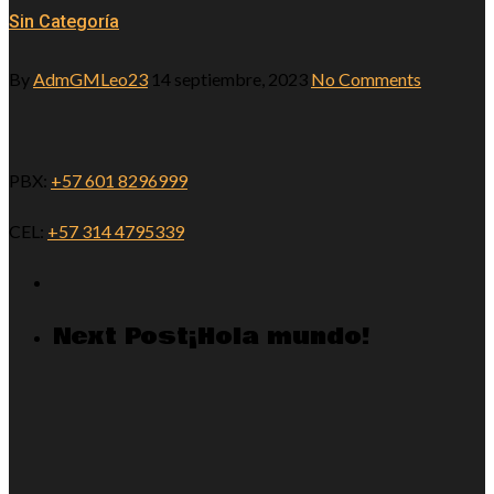
Sin Categoría
By
AdmGMLeo23
14 septiembre, 2023
No Comments
PBX:
+57 601 8296999
CEL:
+57 314 4795339
Next Post
¡Hola mundo!