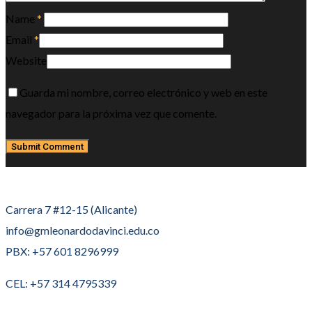
Name
*
Email
*
Website
Guarda mi nombre, correo electrónico y web en este
navegador para la próxima vez que comente.
Carrera 7 #12-15 (Alicante)
info@gmleonardodavinci.edu.co
PBX: +57 601 8296999
CEL: +57 314 4795339