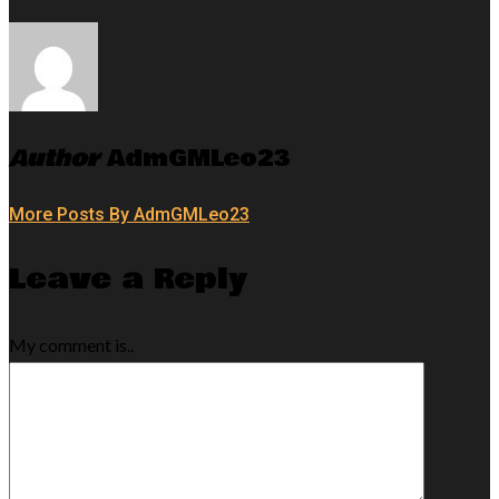
Author
AdmGMLeo23
More Posts By AdmGMLeo23
Leave a Reply
My comment is..